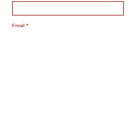
Email
*
Website
Save my name, email, and website in this
browser for the next time I comment.