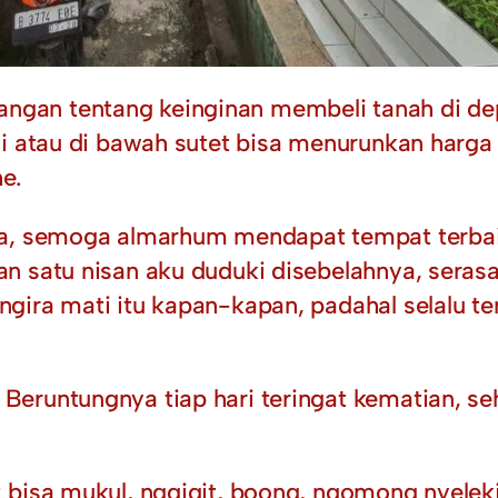
an tentang keinginan membeli tanah di dep
i atau di bawah sutet bisa menurunkan harga 
e.
ga, semoga almarhum mendapat tempat terbaik
n satu nisan aku duduki disebelahnya, seras
gira mati itu kapan-kapan, padahal selalu t
eruntungnya tiap hari teringat kematian, seh
 bisa mukul, nggigit, boong, ngomong nyeleki