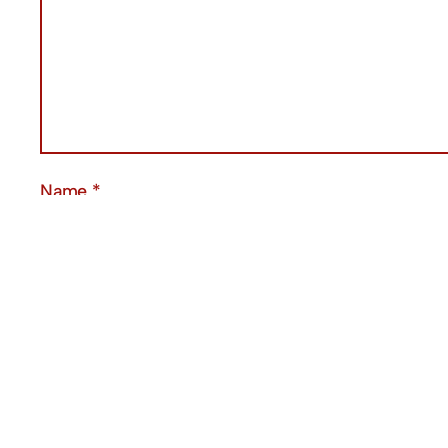
Name
*
Email
*
Website