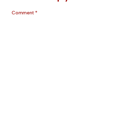
Comment
*
Name
*
Email
*