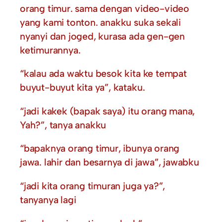
orang timur. sama dengan video-video
yang kami tonton. anakku suka sekali
nyanyi dan joged, kurasa ada gen-gen
ketimurannya.
“kalau ada waktu besok kita ke tempat
buyut-buyut kita ya”, kataku.
“jadi kakek (bapak saya) itu orang mana,
Yah?”, tanya anakku
“bapaknya orang timur, ibunya orang
jawa. lahir dan besarnya di jawa”, jawabku
“jadi kita orang timuran juga ya?”,
tanyanya lagi