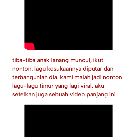
tiba-tiba anak lanang muncul, ikut
nonton. lagu kesukaannya diputar dan
terbangunlah dia. kami malah jadi nonton
lagu-lagu timur yang lagi viral. aku
setelkan juga sebuah video panjang ini