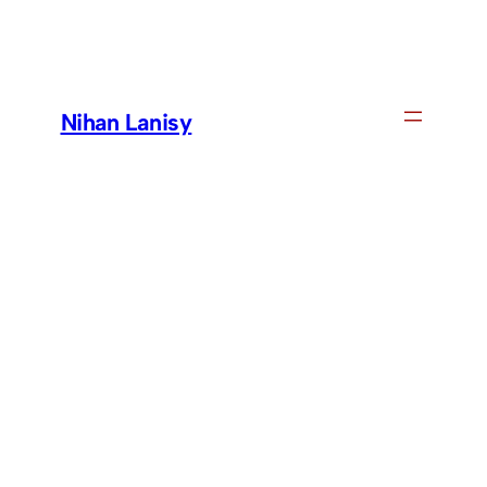
Skip
to
content
Nihan Lanisy