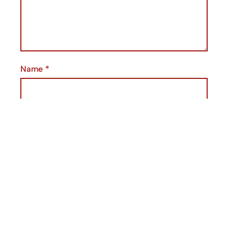
Name
*
Email
*
Website
Save my name, email, and website in this