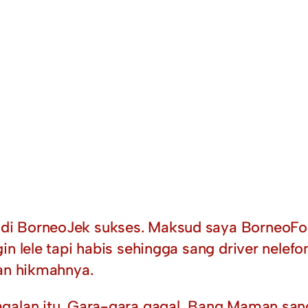
di BorneoJek sukses. Maksud saya BorneoFo
in lele tapi habis sehingga sang driver nelef
dan hikmahnya.
galan itu. Gara-gara gagal, Bang Maman sang