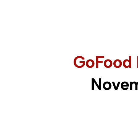
GoFood 
Novem