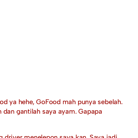
od ya hehe, GoFood mah punya sebelah.
on dan gantilah saya ayam. Gapapa
 driver menelepon saya kan. Saya jadi