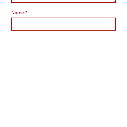
Name
*
Email
*
Website
Save my name, email, and website in this
browser for the next time I comment.