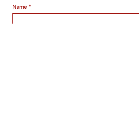
Name
*
Email
*
Website
Save my name, email, and website in this browse