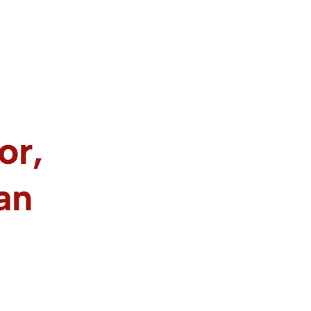
or,
an