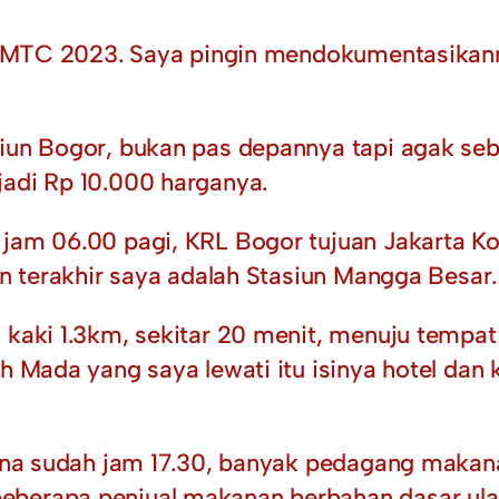
ara IMTC 2023. Saya pingin mendokumentasika
siun Bogor, bukan pas depannya tapi agak seb
jadi Rp 10.000 harganya.
 jam 06.00 pagi, KRL Bogor tujuan Jakarta Ko
uan terakhir saya adalah Stasiun Mangga Besar
 kaki 1.3km, sekitar 20 menit, menuju tempat
h Mada yang saya lewati itu isinya hotel dan k
arena sudah jam 17.30, banyak pedagang makan
eberapa penjual makanan berbahan dasar ula