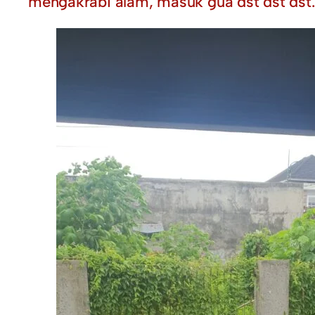
mengakrabi alam, masuk gua dst dst dst.