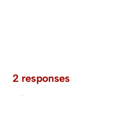
2 responses
Lita
July 4, 2025
Dear Jono..
Kali ini aku ingin menanggapi kajian